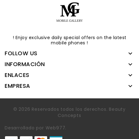
! Enjoy
exclusive daily special offers on the latest
mobile phones
!
FOLLOW US

INFORMACIÓN

ENLACES

EMPRESA

© 2026 Reservados todos los derechos. Beauty
Concepts
Desarrollado por
Web977
.